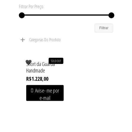
Filtrar Por Preço
Filtrar
Categorias Do Produto
SOLD OUT
Short da Guarda
Handmade
R$
1.228,00
Avise- me por
e-mail
Home