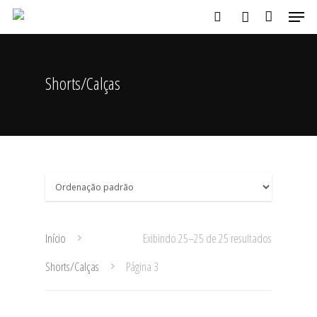
Shorts/Calças
Aperte ENTER para buscar ou ESC para fechar
Início
Exibindo 25–25 de 25 resultados
Shorts/Calças
Página 3