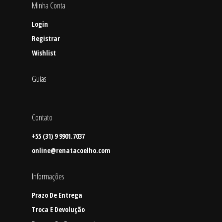
Minha Conta
Shorts/Calças
Login
Vestidos/Macacão
Registrar
SALE
Wishlist
Guias
Contato
+55 (31) 9 9901.7037
online@renatacoelho.com
Informações
Prazo De Entrega
Troca E Devolução