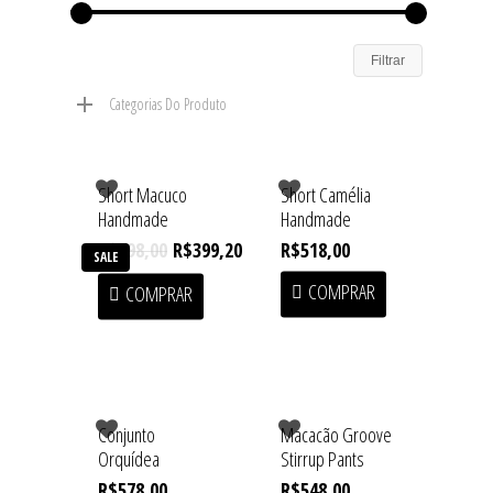
Filtrar
Categorias Do Produto
Short Macuco
Short Camélia
Handmade
Handmade
R$
998,00
R$
399,20
R$
518,00
SALE
COMPRAR
COMPRAR
Conjunto
Macacão Groove
Orquídea
Stirrup Pants
R$
578,00
R$
548,00