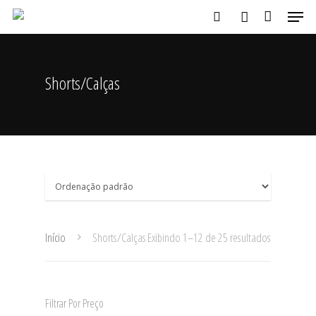
Shorts/Calças
Aperte ENTER para buscar ou ESC para fechar
Início
Shorts/Calças
Exibindo 1–12 de 25 resultados
Filtrar Por Preço