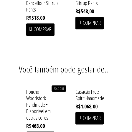
Dancefloor Stirrup
Stirrup Pants
Pants
R$
548,00
R$
518,00
COMPRAR
COMPRAR
Home
Shop
Institucional
SOFT HEAT • First Drop
Você também pode gostar de…
Acessórios
Coleções
Baby Line
Press
Congado
SOLD OUT
Poncho
Casacão Free
Beachwear
Woodstock
Spirit Handmade
Armazém
Contato
Handmade •
R$
1.068,00
Blusas
Disponível em
Fundição
outras cores
COMPRAR
Casacos
R$
468,00
Macuco