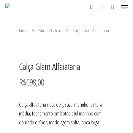
Início
Shorts/Calças
Calça Glam Alfaiataria
Aperte ENTER para buscar ou ESC para fechar
Calça Glam Alfaiataria
R$
698,00
Calça alfaiataria risca de giz azul marinho, cintura
média, fechamento em botão azul marinho com
dourado e zíper, modelagem solta, boca larga.