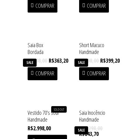
COMPRAR
COMPRAR
Saia Box
Short Macuco
Bordada
Handmade
R$
908,00
R$
363,20
R$
998,00
R$
399,20
SALE
SALE
COMPRAR
COMPRAR
SOLD OUT
Vestido 70’s soul
Saia Inocêncio
Handmade
Handmade
R$
2.998,00
R$
1.298,00
SALE
R$
843,70