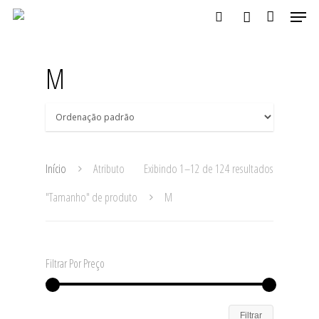
M
Aperte ENTER para buscar ou ESC para fechar
Início
Atributo
Exibindo 1–12 de 124 resultados
"Tamanho" de produto
M
Filtrar Por Preço
Filtrar