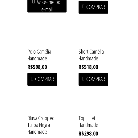
Avise- me por
COMPRAR
e-mail
Home
Shop
Polo Camélia
Short Camélia
Institucional
SOFT HEAT • First Drop
Handmade
Handmade
R$
598,00
R$
518,00
Acessórios
Coleções
COMPRAR
COMPRAR
Baby Line
Press
Congado
Beachwear
Armazém
Contato
Blusas
Fundição
Blusa Cropped
Top Juliet
Casacos
Tulipa Negra
Handmade
Macuco
Handmade
R$
298,00
Handmade