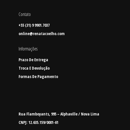
Contato
+55 (31) 9 9901.7037
online@renatacoelho.com
Informações
Prazo De Entrega
Troca E Devolução
Home
Formas De Pagamento
Shop
Institucional
SOFT HEAT • First Drop
Rua Flamboyants, 995 – Alphaville / Nova Lima
Acessórios
Coleções
CNPJ: 12.635.159/0001-61