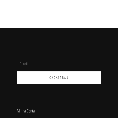
Shorts/Calças
Vestidos/Macacão
SALE
Minha Conta