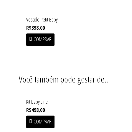
Shop
Vestido Petit Baby
Institucional
SOFT HEAT • First Drop
R$
398,00
Acessórios
COMPRAR
Coleções
Baby Line
Press
Congado
Beachwear
Armazém
Contato
Blusas
Você também pode gostar de…
Fundição
Casacos
Macuco
Handmade
Kit Baby Line
R$
498,00
Linha Home
COMPRAR
Saias