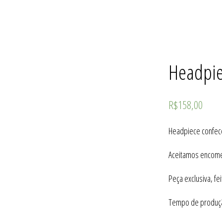
Headpi
R$
158,00
Headpiece confecc
Aceitamos encome
Peça exclusiva, fe
Tempo de produção