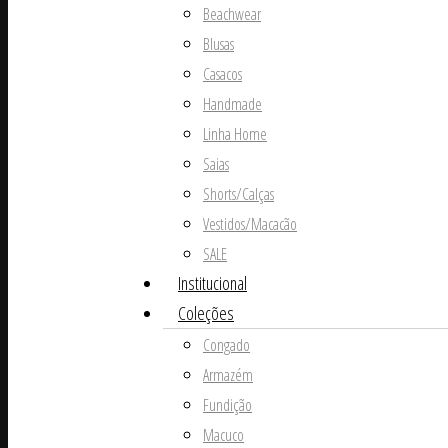
Beachwear
Blusas
Casacos
Handmade
Linha Home
Saias
Shorts/Calças
Vestidos/Macacão
SALE
Institucional
Coleções
Congado
Armazém
Fundição
Macuco