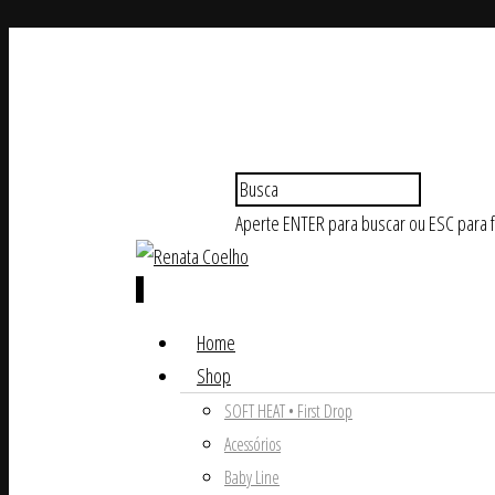
Aperte ENTER para buscar ou ESC para 
0
Home
Shop
SOFT HEAT • First Drop
Acessórios
Baby Line