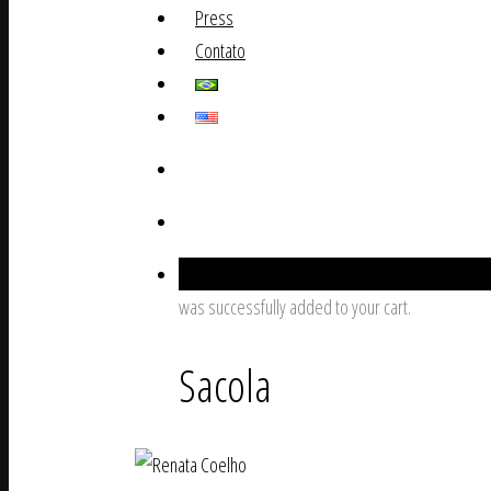
Press
Contato
0
was successfully added to your cart.
Sacola