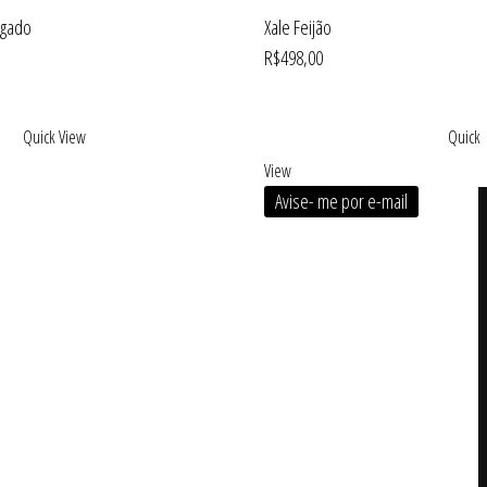
gado
Xale Feijão
R$
498,00
Quick View
Quick
View
Avise- me por e-mail