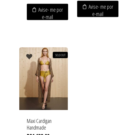
Avise- me por
Avise- me por
e-mail
e-mail
SOLD OUT
Maxi Cardigan
Handmade