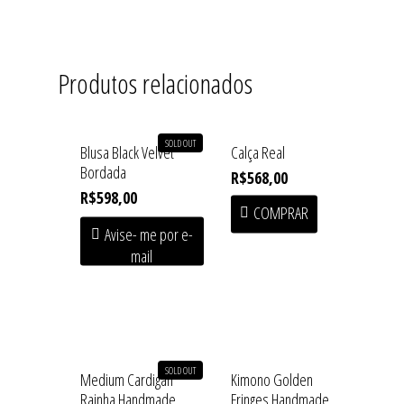
Produtos relacionados
SOLD OUT
Blusa Black Velvet
Calça Real
Bordada
R$
568,00
R$
598,00
COMPRAR
Avise- me por e-
mail
SOLD OUT
Medium Cardigan
Kimono Golden
Rainha Handmade
Fringes Handmade