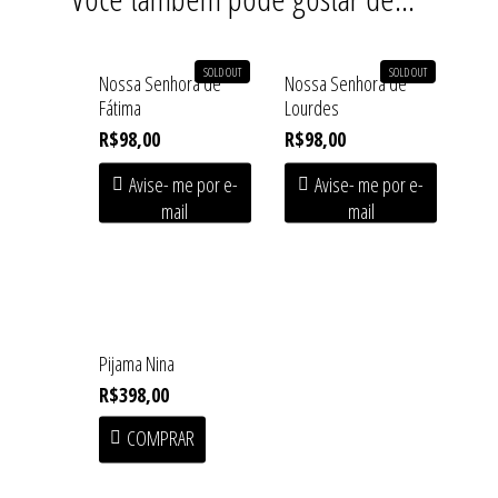
Contato
Blusas
Fundição
Casacos
SOLD OUT
SOLD OUT
Nossa Senhora de
Nossa Senhora de
Macuco
Fátima
Lourdes
Handmade
R$
98,00
R$
98,00
Linha Home
Avise- me por e-
Avise- me por e-
mail
mail
Saias
Shorts/Calças
Vestidos/Macacão
SALE
Pijama Nina
R$
398,00
COMPRAR