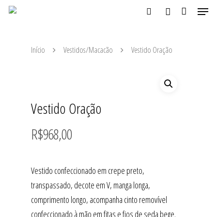
Início
Vestidos/Macacão
Vestido Oração
Aperte ENTER para buscar ou ESC para fechar
Vestido Oração
R$
968,00
Vestido confeccionado em crepe preto,
transpassado, decote em V, manga longa,
comprimento longo, acompanha cinto removível
confeccionado à mão em fitas e fios de seda bege.