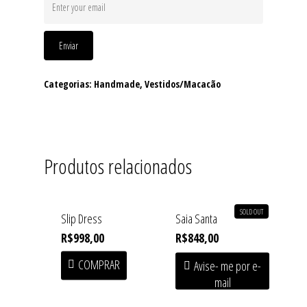
Enviar
Categorias:
Handmade
,
Vestidos/Macacão
Produtos relacionados
SOLD OUT
Slip Dress
Saia Santa
Home
R$
998,00
R$
848,00
Shop
COMPRAR
Avise- me por e-
mail
Institucional
SOFT HEAT • First Drop