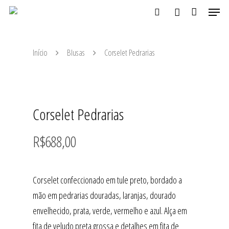
Início
Blusas
Corselet Pedrarias
Aperte ENTER para buscar ou ESC para fechar
Corselet Pedrarias
R$
688,00
Corselet confeccionado em tule preto, bordado a
mão em pedrarias douradas, laranjas, dourado
envelhecido, prata, verde, vermelho e azul. Alça em
fita de veludo preta grossa e detalhes em fita de