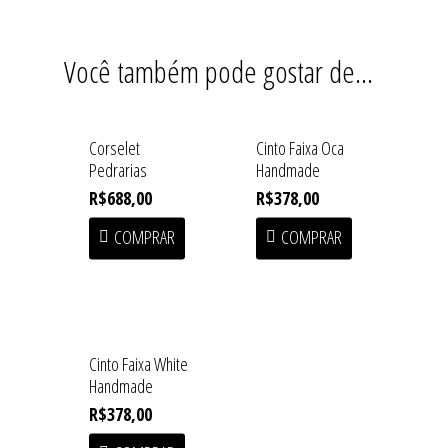
Contato
Blusas
Fundição
Você também pode gostar de…
Casacos
Macuco
Handmade
Corselet
Cinto Faixa Oca
Linha Home
Pedrarias
Handmade
Saias
R$
688,00
R$
378,00
COMPRAR
COMPRAR
Shorts/Calças
Vestidos/Macacão
SALE
Cinto Faixa White
Handmade
R$
378,00