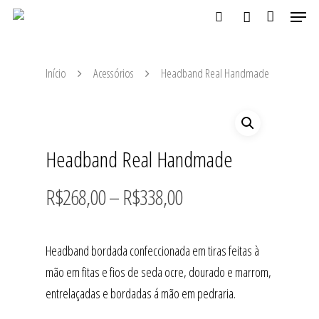
Início
Acessórios
Headband Real Handmade
Aperte ENTER para buscar ou ESC para fechar
Headband Real Handmade
R$
268,00
–
R$
338,00
Headband bordada confeccionada em tiras feitas à
mão em fitas e fios de seda ocre, dourado e marrom,
entrelaçadas e bordadas á mão em pedraria.