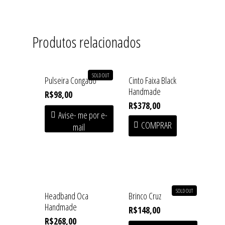
Produtos relacionados
SOLD OUT
Pulseira Congado
Cinto Faixa Black
Handmade
R$
98,00
R$
378,00
Avise- me por e-
COMPRAR
mail
Home
Shop
SOLD OUT
Headband Oca
Brinco Cruz
Institucional
SOFT HEAT • First Drop
Handmade
R$
148,00
R$
268,00