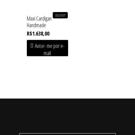
SOLD OUT
Maxi Cardigan
Handmade
R$
1.638,00
Avise- me por e-
mail