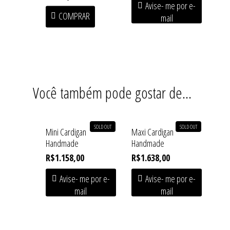
Acessórios
Coleções
Avise- me por e-
COMPRAR
mail
Baby Line
Press
Congado
Beachwear
Armazém
Contato
Blusas
Fundição
Casacos
Você também pode gostar de…
Macuco
Handmade
SOLD OUT
SOLD OUT
Linha Home
Mini Cardigan
Maxi Cardigan
Handmade
Handmade
Saias
R$
1.158,00
R$
1.638,00
Shorts/Calças
Avise- me por e-
Avise- me por e-
mail
mail
Vestidos/Macacão
SALE