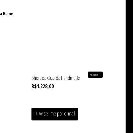
ha Home
SOLD OUT
Short da Guarda Handmade
R$
1.228,00
Avise- me por e-mail