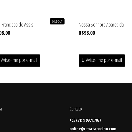
SOLD OUT
 Francisco de Assis
Nossa Senhora Aparecida
98,00
R$
98,00
Avise- me por e-mail
Avise- me por e-mail
ta
Contato
+55 (31) 9 9901.7037
online@renatacoelho.com