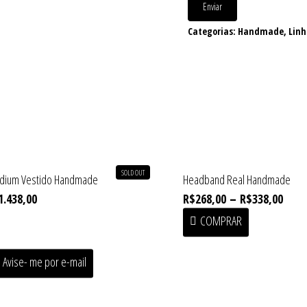
Enviar
Categorias:
Handmade
,
Lin
SOLD OUT
dium Vestido Handmade
Headband Real Handmade
–
1.438,00
R$
268,00
R$
338,00
COMPRAR
Avise- me por e-mail