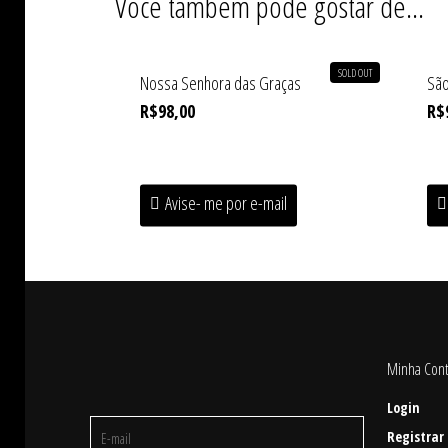
Você também pode gostar de…
SOLD OUT
Nossa Senhora das Graças
São
R$
98,00
R$
Avise- me por e-mail
Minha Con
Login
Registrar