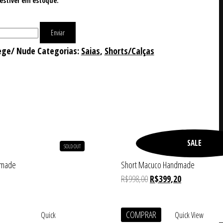
estiver em estoque:
Enviar
ege/ Nude
Categorias:
Saias
,
Shorts/Calças
SALE
SOLD OUT
dmade
Short Macuco Handmade
R$
998,00
R$
399,20
COMPRAR
Quick
Quick View