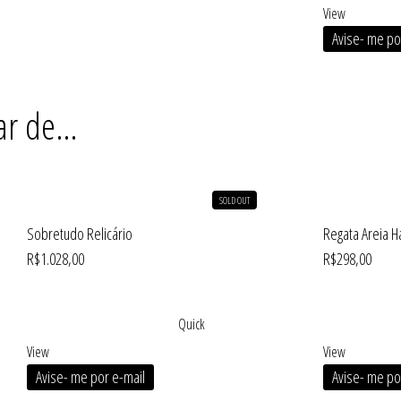
View
Avise- me po
ar de…
SOLD OUT
Sobretudo Relicário
Regata Areia 
R$
1.028,00
R$
298,00
Quick
View
View
Avise- me por e-mail
Avise- me po