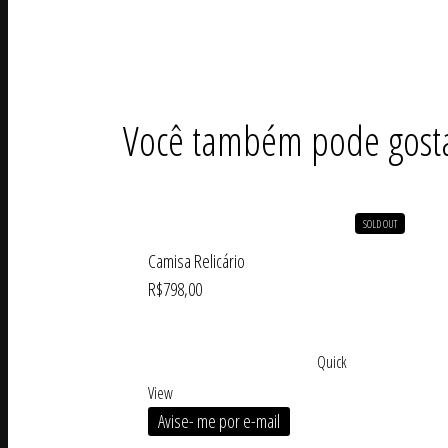
Você também pode gost
SOLD OUT
Camisa Relicário
R$
798,00
Quick
View
Avise- me por e-mail