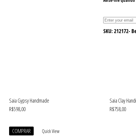
Avise-me quando 
SKU:
212172- B
Saia Gypsy Handmade
Saia Clay Han
R$
598,00
R$
758,00
COMPRAR
Quick View