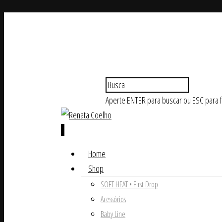
Aperte ENTER para buscar ou ESC para 
0
Home
Shop
SOFT HEAT • First Drop
Acessórios
Baby Line