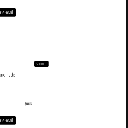
r e-mail
SOLD OUT
Handmade
Quick
r e-mail