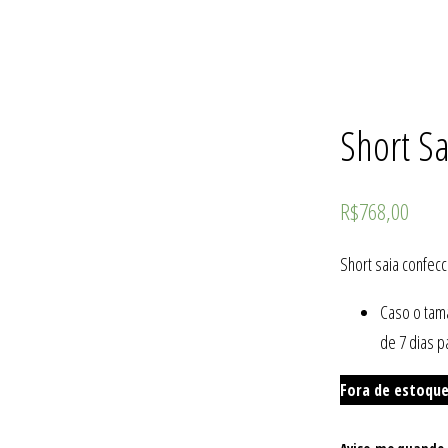
Short Sa
R$
768,00
Short saia confecc
Caso o tam
de 7 dias p
Fora de estoqu