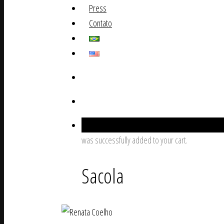
Press
Contato
0
was successfully added to your cart.
Sacola