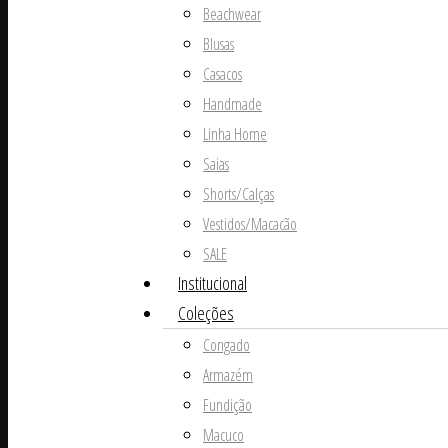
Beachwear
Blusas
Casacos
Handmade
Linha Home
Saias
Shorts/Calças
Vestidos/Macacão
SALE
Institucional
Coleções
Congado
Armazém
Fundição
Macuco