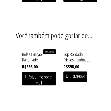
Coleções
Baby Line
Press
Congado
Beachwear
Armazém
Contato
Blusas
Fundição
Você também pode gostar de…
Casacos
Macuco
Handmade
SOLD OUT
Bolsa Criação
Top Bordado
Handmade
Fringes Handmade
Linha Home
R$
568,00
R$
598,00
Saias
COMPRAR
Avise- me por e-
Shorts/Calças
mail
Vestidos/Macacão
SALE