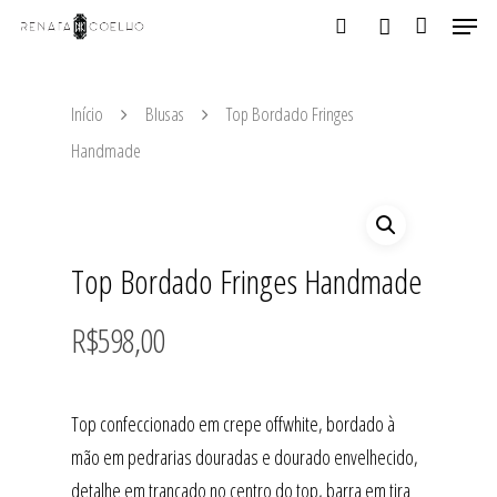
Início
Blusas
Top Bordado Fringes
Aperte ENTER para buscar ou ESC para fechar
Handmade
Top Bordado Fringes Handmade
R$
598,00
Top confeccionado em crepe offwhite, bordado à
mão em pedrarias douradas e dourado envelhecido,
detalhe em trançado no centro do top, barra em tira