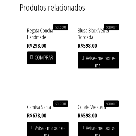
Produtos relacionados
SOLD OUT
SOLD OUT
Regata Concha
Blusa Black Velvet
Handmade
Bordada
R$
298,00
R$
598,00
COMPRAR
Avise- me por e-
mail
Home
Shop
SOLD OUT
SOLD OUT
Camisa Santa
Colete Western
R$
678,00
R$
598,00
Institucional
SOFT HEAT • First Drop
Avise- me por e-
Avise- me por e-
Acessórios
mail
mail