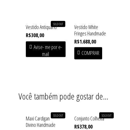
SOLD OUT
Vestido Antiquário
Vestido White
Fringes Handmade
R$
308,00
R$
1.688,00
Home
Avise- me por e-
COMPRAR
mail
Shop
Institucional
SOFT HEAT • First Drop
Acessórios
Coleções
Você também pode gostar de…
Baby Line
Press
Congado
Beachwear
SOLD OUT
SOLD OUT
Armazém
Contato
Maxi Cardigan
Conjunto Colheita
Divino Handmade
Blusas
R$
378,00
Fundição