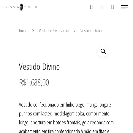
Início
Vestidos/Macacão
Vestido Divino
Aperte ENTER para buscar ou ESC para fechar
Vestido Divino
R$
1.688,00
Vestido confeccionado em linho bege, manga longa e
punhos com lastex, modelagem solta, comprimento
longo, abertura em botões frontais, gola redonda com
acabamento em tira confeccionada à mão em fitas e