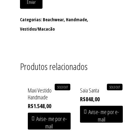
Enviar
Categorias:
Beachwear
,
Handmade
,
Vestidos/Macacão
Produtos relacionados
SOLD OUT
SOLD OUT
Maxi Vestido
Saia Santa
Handmade
R$
848,00
R$
1.548,00
Avise- me por e-
Avise- me por e-
mail
mail