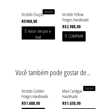
Acessórios
Coleções
SOLD OUT
Vestido Oração
Vestido Yellow
Baby Line
Fringes Handmade
Press
R$
968,00
Congado
R$
2.988,00
Beachwear
Avise- me por e-
Armazém
Contato
COMPRAR
mail
Blusas
Fundição
Casacos
Macuco
Handmade
Linha Home
Você também pode gostar de…
Saias
SOLD OUT
Shorts/Calças
Vestido Golden
Maxi Cardigan
Fringes Handmade
Handmade
Vestidos/Macacão
R$
1.688,00
R$
1.638,00