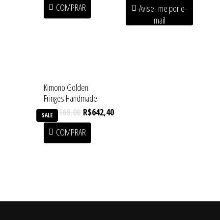
SALE
COMPRAR
Avise- me por e-
mail
Kimono Golden
Fringes Handmade
R$
1.168,00
R$
642,40
SALE
COMPRAR