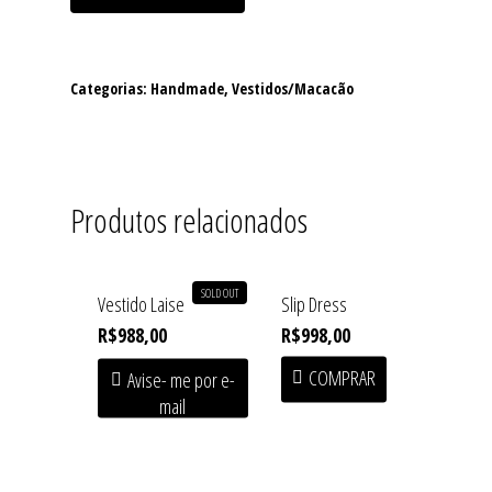
Categorias:
Handmade
,
Vestidos/Macacão
Produtos relacionados
SOLD OUT
Vestido Laise
Slip Dress
R$
988,00
R$
998,00
Home
COMPRAR
Avise- me por e-
mail
Shop
Institucional
SOFT HEAT • First Drop