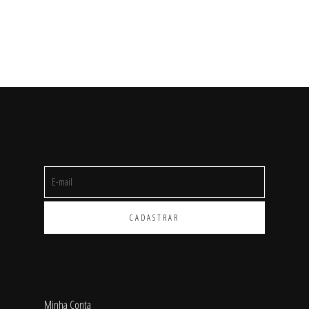
Shorts/Calças
Vestidos/Macacão
SALE
Minha Conta