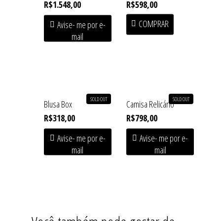
R$
1.548,00
R$
598,00
COMPRAR
Avise- me por e-
mail
SOLD OUT
SOLD OUT
Blusa Box
Camisa Relicário
R$
318,00
R$
798,00
Avise- me por e-
Avise- me por e-
mail
mail
Home