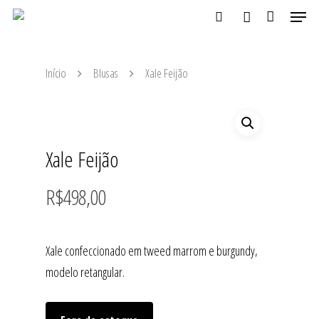
Início
Blusas
Xale Feijão
Aperte ENTER para buscar ou ESC para fechar
Xale Feijão
R$
498,00
Xale confeccionado em tweed marrom e burgundy,
modelo retangular.