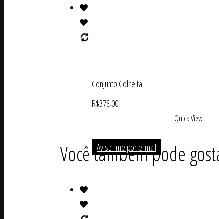
Conjunto Colheita
R$
378,00
Quick View
Você também pode gost
Avise- me por e-mail