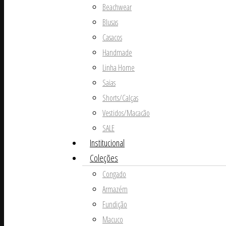
Beachwear
Blusas
Casacos
Handmade
Linha Home
Saias
Shorts/Calças
Vestidos/Macacão
SALE
Institucional
Coleções
Congado
Armazém
Fundição
Macuco