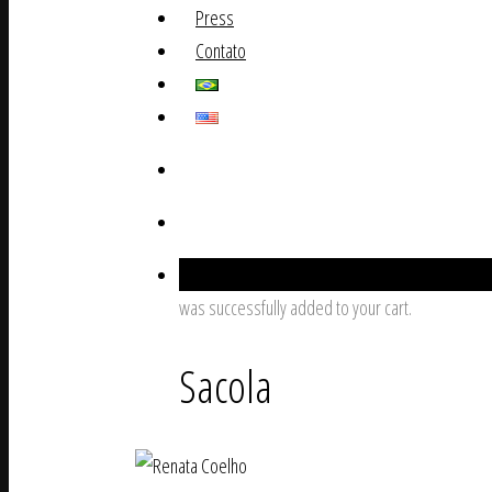
Press
Contato
0
was successfully added to your cart.
Sacola