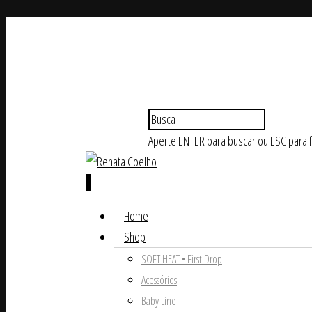
Aperte ENTER para buscar ou ESC para 
0
Home
Shop
SOFT HEAT • First Drop
Acessórios
Baby Line