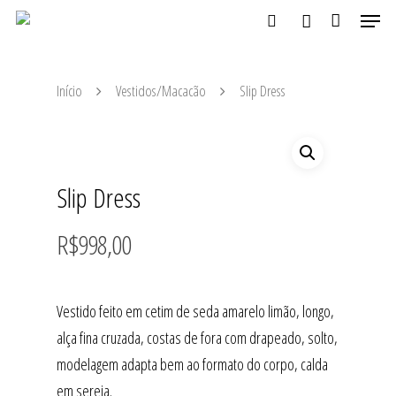
Início
Vestidos/Macacão
Slip Dress
Aperte ENTER para buscar ou ESC para fechar
Slip Dress
R$
998,00
Vestido feito em cetim de seda amarelo limão, longo,
alça fina cruzada, costas de fora com drapeado, solto,
modelagem adapta bem ao formato do corpo, calda
em sereia.