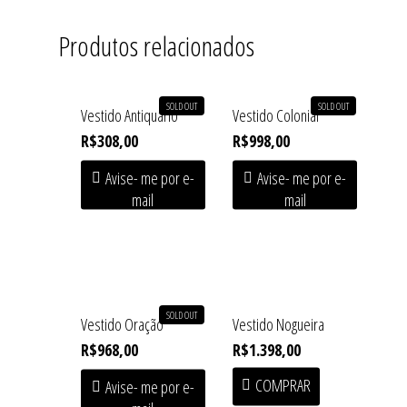
Produtos relacionados
SOLD OUT
SOLD OUT
Vestido Antiquário
Vestido Colonial
R$
308,00
R$
998,00
Avise- me por e-
Avise- me por e-
mail
mail
Home
Shop
SOLD OUT
Vestido Oração
Vestido Nogueira
Institucional
SOFT HEAT • First Drop
R$
968,00
R$
1.398,00
Acessórios
Coleções
COMPRAR
Avise- me por e-