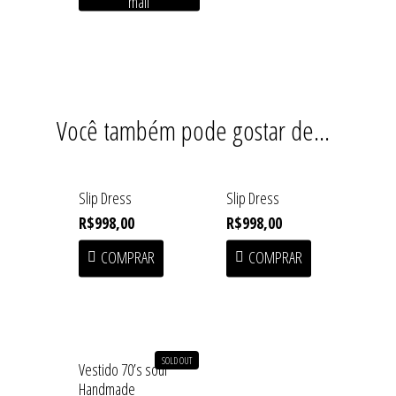
mail
Baby Line
Press
Congado
Beachwear
Armazém
Contato
Blusas
Fundição
Você também pode gostar de…
Casacos
Macuco
Handmade
Slip Dress
Slip Dress
Linha Home
R$
998,00
R$
998,00
Saias
COMPRAR
COMPRAR
Shorts/Calças
Vestidos/Macacão
SALE
SOLD OUT
Vestido 70’s soul
Handmade