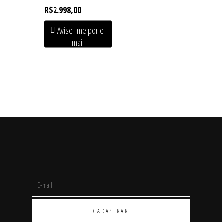
R$
2.998,00
Avise- me por e-
mail