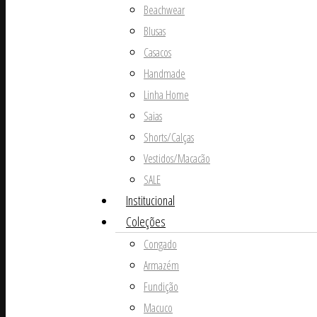
Beachwear
Blusas
Casacos
Handmade
Linha Home
Saias
Shorts/Calças
Vestidos/Macacão
SALE
Institucional
Coleções
Congado
Armazém
Fundição
Macuco