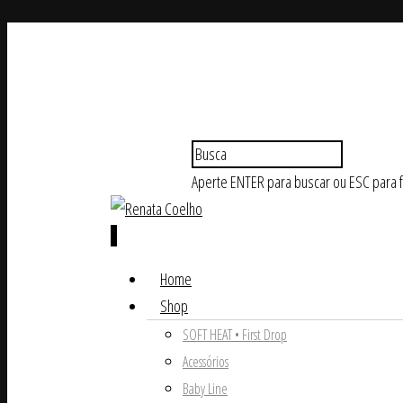
Aperte ENTER para buscar ou ESC para 
0
Home
Shop
SOFT HEAT • First Drop
Acessórios
Baby Line