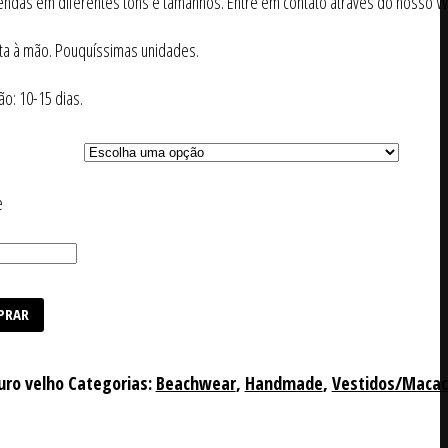
ndas em diferentes tons e tamanhos. Entre em contato através do nosso W
ita à mão. Pouquíssimas unidades.
: 10-15 dias.
e
PRAR
uro velho
Categorias:
Beachwear
,
Handmade
,
Vestidos/Maca