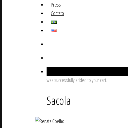
Press
Contato
0
was successfully added to your cart.
Sacola