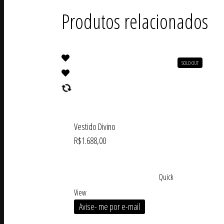
Produtos relacionados
SOLD OUT
Vestido Divino
R$
1.688,00
Quick
View
Avise- me por e-mail