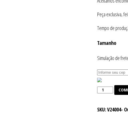
Aceitamos encome
Peça exclusiva, fe
Tempo de produção
Tamanho
Simulação de fret
Vestido
COM
Shell
Handmade
SKU:
V24004- O
quantidade