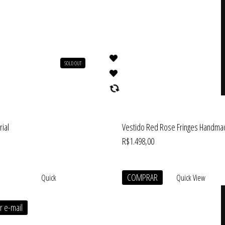
SOLD OUT
ial
Vestido Red Rose Fringes Handma
R$
1.498,00
COMPRAR
Quick
Quick View
r e-mail