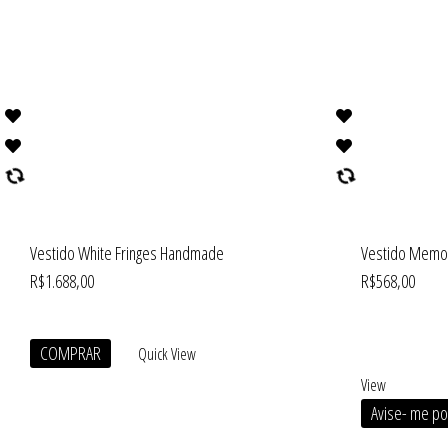
Vestido White Fringes Handmade
Vestido Memor
R$
1.688,00
R$
568,00
COMPRAR
Quick View
View
Avise- me po